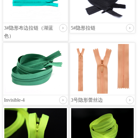
3#隐形布边拉链（湖蓝
5#隐形拉链
色）
Invisible-4
3号隐形蕾丝边